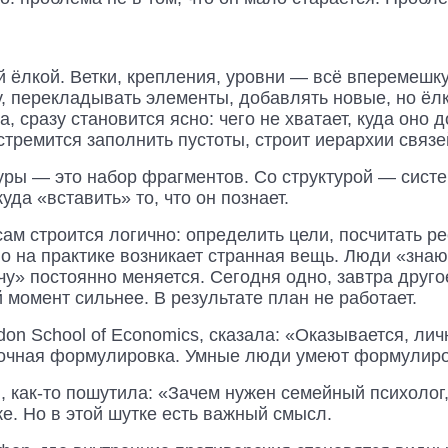
й ёлкой. Ветки, крепления, уровни — всё вперемешку
, перекладывать элементы, добавлять новые, но ёлк
, сразу становится ясно: чего не хватает, куда оно д
стремится заполнить пустоты, строит иерархии связ
уры — это набор фрагментов. Со структурой — систе
уда «вставить» то, что он познает.
м строится логично: определить цели, посчитать р
 Но на практике возникает странная вещь. Люди «знают
у» постоянно меняется. Сегодня одно, завтра другое
 момент сильнее. В результате план не работает.
on School of Economics, сказала: «Оказывается, л
 точная формулировка. Умные люди умеют формулиро
, как-то пошутила: «Зачем нужен семейный психолог
же. Но в этой шутке есть важный смысл.