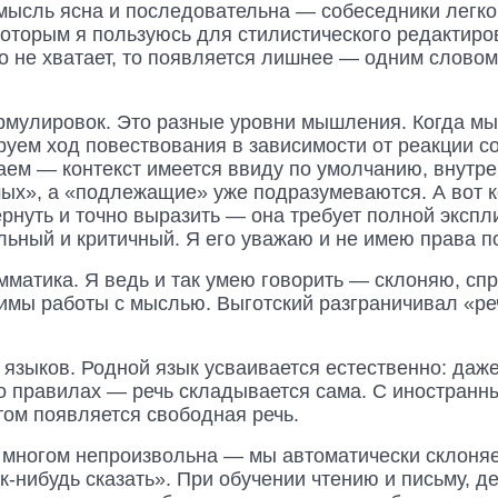
 мысль ясна и последовательна — собеседники легко 
которым я пользуюсь для стилистического редактиро
о не хватает, то появляется лишнее — одним словом
ормулировок. Это разные уровни мышления. Когда мы
руем ход повествования в зависимости от реакции с
маем — контекст имеется ввиду по умолчанию, внутр
емых», а «подлежащие» уже подразумеваются. А вот
ернуть и точно выразить — она требует полной экспл
ельный и критичный. Я его уважаю и не имею права п
амматика. Я ведь и так умею говорить — склоняю, с
имы работы с мыслью. Выготский разграничивал «реч
языков. Родной язык усваивается естественно: даже
о правилах — речь складывается сама. С иностранн
том появляется свободная речь.
во многом непроизвольна — мы автоматически склоня
к-нибудь сказать». При обучении чтению и письму, д