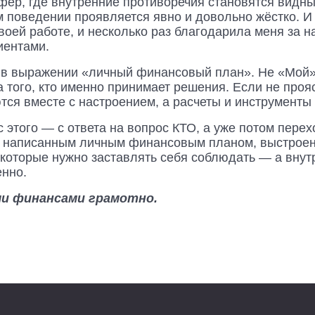
р, где внутренние противоречия становятся видны п
 поведении проявляется явно и довольно жёстко. И н
оей работе, и несколько раз благодарила меня за н
иентами.
 в выражении «личный финансовый план». Не «Мой» 
а того, кто именно принимает решения. Если не про
ся вместе с настроением, а расчеты и инструменты 
 этого — с ответа на вопрос КТО, а уже потом пере
нно написанным личным финансовым планом, выстро
которые нужно заставлять себя соблюдать — а внутр
нно.
ми финансами грамотно.