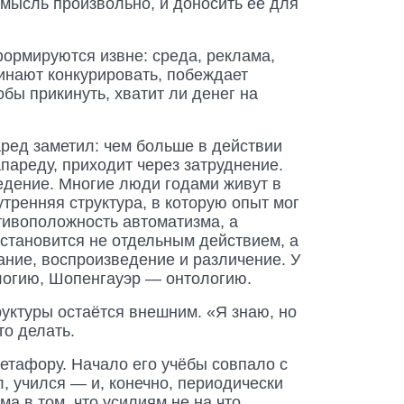
 мысль произвольно, и доносить её для
формируются извне: среда, реклама,
чинают конкурировать, побеждает
бы прикинуть, хватит ли денег на
ред заметил: чем больше в действии
пареду, приходит через затруднение.
едение. Многие люди годами живут в
утренняя структура, в которую опыт мог
отивоположность автоматизма, а
 становится не отдельным действием, а
вание, воспроизведение и различение. У
ологию, Шопенгауэр — онтологию.
уктуры остаётся внешним. «Я знаю, но
то делать.
метафору. Начало его учёбы совпало с
л, учился — и, конечно, периодически
ма в том, что усилиям не на что