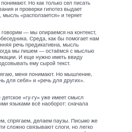
понимают. Но как только сел писать
вания и проверки гипотез выдает
, мысль «расползается» и теряет
 говорим — мы опираемся на контекст,
обеседника. Среда, как бы помогает нам
енняя речь предикативна, мысль
 когда мы пишем — остаёмся с мыслью
икации. И еще нужно иметь ввиду
одсовывать ему сырой текст.
прягаю, меня понимают. Но мышление,
ь для себя» и «речь для других».
 детское «гу-гу» уже имеет смысл
ыми языками всё наоборот: сначала
ем, спрягаем, делаем паузы. Письмо же
ети сложно связывают слоги, но легко