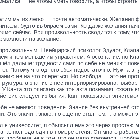
мматика — не чтобы уметь говорить, а чтобы строить
ратим мы их легко — почти автоматически. Желания 
читаем, будто выбираем сами. Когда же желания на
ямо сейчас. Вся произвольность сводится к тому, что
озможности на желание.
произвольным. Швейцарский психолог Эдуард Клапа
ём и тем меньше им управляем. А осознание, по Кла
ошёл дальше: трудности сами по себе не меняют пов
нет. Потому что одного сбоя недостаточно. Нужна вн
нанию не на что опереться. Но свобода — это не пр
труктура, а знание в неё интериоризировано, выбор
. У Канта это описано как три акта познания: схваты
действие следует из бытия. Кант показывает эпистем
бе не меняют поведение. Знание без внутренней стр
. Это значит: знаю, но ещё не стал тем, кто может э
л в университет, я объяснял ему это через простую 
рана, полгода один в номере отеля. Он много работа
о: проблема не в том, что он мало старается. Пробле