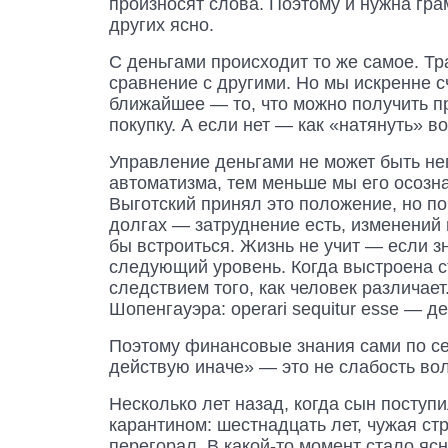
произносят слова. Поэтому и нужна гра
других ясно.
С деньгами происходит то же самое. Т
сравнение с другими. Но мы искренне с
ближайшее — то, что можно получить пр
покупку. А если нет — как «натянуть» в
Управление деньгами не может быть не
автоматизма, тем меньше мы его осозна
Выготский принял это положение, но п
долгах — затруднение есть, изменений 
бы встроиться. Жизнь не учит — если з
следующий уровень. Когда выстроена с
следствием того, как человек различает
Шопенгауэра: operari sequitur esse — 
Поэтому финансовые знания сами по се
действую иначе» — это не слабость воли
Несколько лет назад, когда сын поступи
карантином: шестнадцать лет, чужая ст
перегорал. В какой-то момент стало ясн