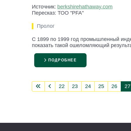
Источник:
berkshirehathaway.com
Пересказ: ТОО "PFA"
Пролог
С 1899 по 1999 год промышленный индек
показать такой ошеломляющий результат
ПОДРОБНЕЕ
22
23
24
25
26
27