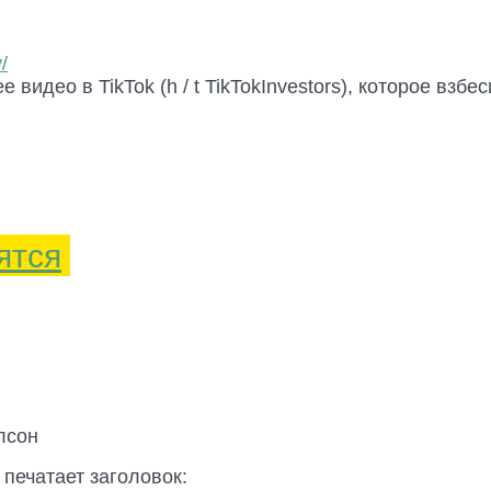
/
идео в TikTok (h / t TikTokInvestors), которое взб
ятся
лсон
e
печатает заголовок: