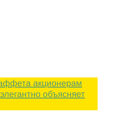
Баффета акционерам
ь элегантно объясняет