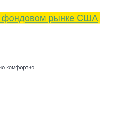
о фондовом рынке США
но комфортно.