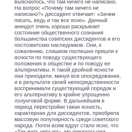
выяснилось, что там ничего не написано.
На вопрос «Почему там ничего не
написано?» диссидент отвечает: «Зачем
писать, ведь и так все ясно». Данный
анекдот очень хорошо раскрывает
состояние общественного сознания
большинства советских диссидентов и его
постсоветских наследников. Они, к
сожалению, слишком поспешно пришли к
ясности по поводу существующего
положения в обществе и по поводу ее
альтернативы. К такой двойной ясности
они приходили, минуя все опосредования,
и в результате своей непосредственности
воспринимали существующий порядок и
его альтернативу в крайне упрощенно
лозунговой форме. В дальнейшем в
период перестройки такая ясность,
характерная для диссидентов, приобрела
массовую популярность среди советского
народа. Почти всем вдруг стало ясно, что
«Так жить нельзя!». Но предпосылки