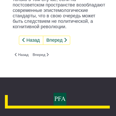
постсоветском пространстве возобладают
современные эпистемологические
стандарты, что в свою очередь может
быть следствием не политической, а
когнитивной революции.
Назад
Вперед
Предыдущий: 1. Типы общественных систем
Следующий: Литература
Назад
Вперед