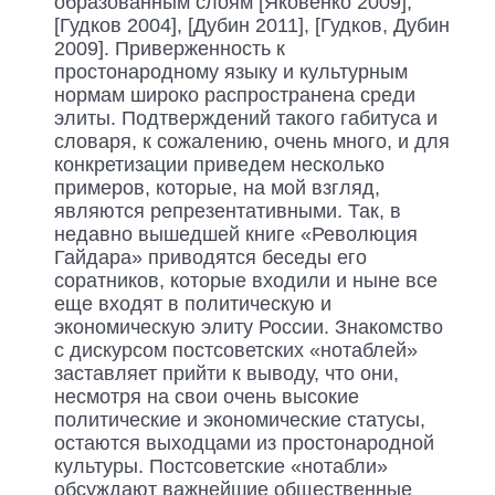
образованным слоям [Яковенко 2009],
[Гудков 2004], [Дубин 2011], [Гудков, Дубин
2009]. Приверженность к
простонародному языку и культурным
нормам широко распространена среди
элиты. Подтверждений такого габитуса и
словаря, к сожалению, очень много, и для
конкретизации приведем несколько
примеров, которые, на мой взгляд,
являются репрезентативными. Так, в
недавно вышедшей книге «Революция
Гайдара» приводятся беседы его
соратников, которые входили и ныне все
еще входят в политическую и
экономическую элиту России. Знакомство
с дискурсом постсоветских «нотаблей»
заставляет прийти к выводу, что они,
несмотря на свои очень высокие
политические и экономические статусы,
остаются выходцами из простонародной
культуры. Постсоветские «нотабли»
обсуждают важнейшие общественные