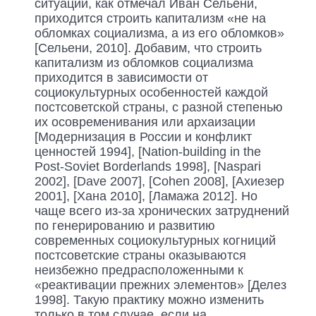
ситуации, как отмечал Иван Сельени,
приходится строить капитализм «не на
обломках социализма, а из его обломков»
[Сельени, 2010]. Добавим, что строить
капитализм из обломков социализма
приходится в зависимости от
социокультурных особенностей каждой
постсоветской страны, с разной степенью
их осовременивания или архаизации
[Модернизация в России и конфликт
ценностей 1994], [Nation-building in the
Post-Soviet Borderlands 1998], [Naspari
2002], [Dave 2007], [Cohen 2008], [Ахиезер
2001], [Хана 2010], [Ламажа 2012]. Но
чаще всего из-за хронических затруднений
по генерированию и развитию
современных социокультурных когниций
постсоветские страны оказываются
неизбежно предрасположенными к
«реактивации прежних элементов» [Делез
1998]. Такую практику можно изменить
только в том случае, если на